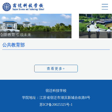
首页
学校概况
新闻中心
党团共建
系部设置
宿迁科技学校
教育教学
公共教育部
学生管理
招生就业
校园生活
查看更多+
宿迁科技学校
学院地址：江苏省宿迁市湖滨新城合欢路8号
苏ICP备20025325号-1